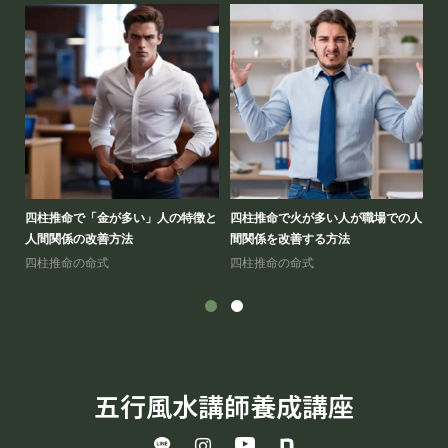
五行
四柱推命で「金が多い」人の特徴と
四柱推命で火が多い人が職場での人
四
人間関係の改善方法
間関係を改善する方法
キ
四柱推命の命式
四柱推命の命式
四
五行風水講師養成講座