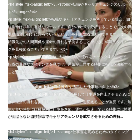
<h4 style="text-align: left;">3. <strong>転職やキャリアチェンジのサポー
ト</strong></h4>
<p style="text-align: left;">転職やキャリアチェンジを考えている場合、四
柱推命は非常に有効なツールです。自分の命式を分析することで、次の職
場や職業が自分に合っているかどうかを判断することができます。また、
転職先での人間関係や運命の流れを予測することができ、転職のタイミン
グを見極めることができます。</p>
<p style="text-align: left;">特に大運や小運の流れをチェックすることで、
転職の最適なタイミングを見つけ、運気が上昇する時期に転職を決断する
ことが有益です。</p>
<h3 style="text-align: left;">四柱推命を活用した仕事運の向上</h3>
<p style="text-align: left;">四柱推命を活用して仕事運を向上させるために
は、運勢の流れを把握し、仕事のアプローチを変えることが重要です。運
気が良い時期には積極的に仕事を進め、運気が低迷している時期には慎重
がんばらない四柱推命でキャリアチェンジを成功させるための理解...
に行動することが求められます。</p>
<h4 style="text-align: left;">1. <strong>仕事運を高めるためのタイミング
</strong></h4>