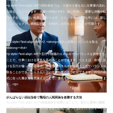
<p style="text-align: left;">四柱推命では、大運や小運を元に仕事運の流れ
を知ることができます。大運の周期が有利に働く時期に、重要な決断や転
職をすることが良い結果に繋がります。また、小運が好調な年には、新し
いプロジェクトに挑戦したり、積極的に成果を上げることが可能です。
</p>
<h4 style="text-align: left;">2. <strong>運気の調整とバランスを取る
</strong></h4>
<p style="text-align: left;">五行や陰陽のエネルギーのバランスを調整する
ことで、仕事における運気を高めることができます。たとえば、命式にお
ける五行が偏っている場合、足りないエネルギーを補うことでバランスを
取ることができ、よりスムーズに仕事を進めることができます。自分の命
式に合った働き方を意識することで、運気を最大限に活かすことができま
す。</p>
<h3 style="text-align: left;">まとめ</h3>
がんばらない四柱推命で職場の人間関係を改善する方法
<p style="text-align: left;">四柱推命を活用することで、自分に最適な職業
や働き方を見つけることができます。命式に基づく五行のエネルギーや陰