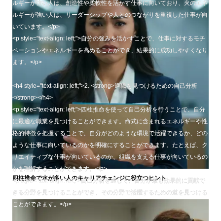
ルギーが強い人は、創造性や柔軟性を活かす仕事に向いており、火のエネ
ルギーが強い人は、リーダーシップや人とのつながりを重視した仕事が向
いています。</p>
<p style="text-align: left;">自分の強みを活かすことで、仕事に対するモチ
ベーションやエネルギーを高めることができ、結果的に成功しやすくなり
ます。</p>
<h4 style="text-align: left;">2. <strong>適職を見つけるための自己分析
</strong></h4>
<p style="text-align: left;">四柱推命を使って自己分析を行うことで、自分
に最適な職業を見つけることができます。命式に含まれるエネルギーや性
格的特徴を把握することで、自分がどのような環境で活躍できるか、どの
ような仕事に向いているのかを明確にすることができます。たとえば、ク
リエイティブな仕事が向いているのか、組織を支える仕事が向いているの
かを理解することができます。</p>
四柱推命で水が多い人のキャリアチェンジに役立つヒント
<p style="text-align: left;">自己分析を通じて、自分が最も効果的に貢献で
きる分野を見つけることができ、その分野で活躍するための道を見つける
ことができます。</p>