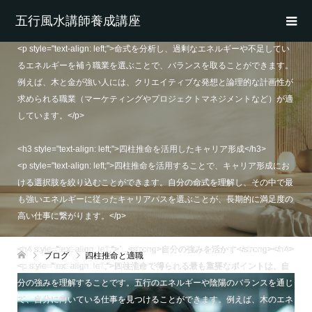
に欠けて、新しいアイデアや変化に対応するのが難しくなるかもしれませ
五行風水講師養成講座
ん。</p>
<p style="text-align: left;">命式を分析し、過剰なエネルギーや不足してい
るエネルギーを補う職業を選ぶことで、バランスを取ることができます。
例えば、木と金が強い人には、クリエイティブな発想と論理的な計画性が
求められる職業（マーケティングやプロジェクトマネジメントなど）が適
しています。</p>
<h3 style="text-align: left;">四柱推命を活用したキャリア形成</h3>
<p style="text-align: left;">四柱推命を活用することで、キャリア形成にお
ける選択肢を絞り込むことができます。自分の命式を理解し、その中で最
も強いエネルギーに従ったキャリアパスを選ぶことが、長期的に満足度の
高い仕事に繋がります。</p>
<h4 style="text-align: left;">1. <strong>自分の強みを活かす</strong></h4>
ブログ
四柱推命と適職
<p style="text-align: left;">四柱推命で得られる最も重要なポイントは、自
分の強みを理解することです。五行のエネルギーや陰陽のバランスを通じ
て、自分に向いている仕事を見つけることができます。例えば、木のエネ