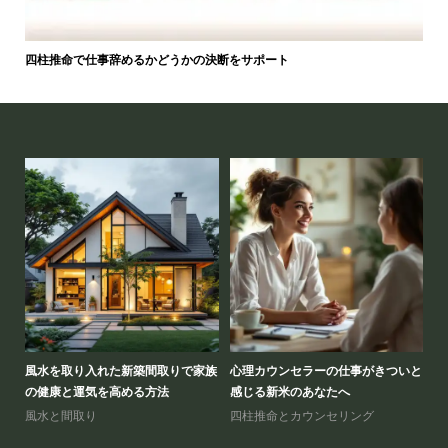
四柱推命で仕事辞めるかどうかの決断をサポート
活か
風水を取り入れた新築間取りで家族
心理カウンセラーの仕事がきついと
四
の健康と運気を高める方法
感じる新米のあなたへ
た
風水と間取り
四柱推命とカウンセリング
四