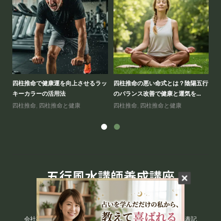
の人
四柱推命で健康運を向上させるラッ
四柱推命の悪い命式とは？陰陽五行
四
キーカラーの活用法
のバランス改善で健康と運気を...
人
四柱推命
,
四柱推命と健康
四柱推命
,
四柱推命と健康
四
五行風水講師養成講座
会社概要
プライバシーポリシー
特定商取引法に基づく表記