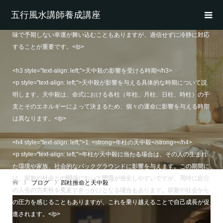
なトラブルや問題が発生することもあります。しかし、このような困難
五行風水講師養成講座
も、今後の成長や学びの一部として捉えることができます。逆に、良い意
味で予期しない幸運が舞い込むこともありますが、過信せずに冷静に対応
することが重要です。</p>
<h3 style="text-align: left;">天中殺の影響を受ける時期</h3>
<p style="text-align: left;">天中殺が影響を与える具体的な時期について説
明します。天中殺は、命式における各柱（年柱、月柱、日柱、時柱）の干
支とそのエネルギーによって決まるため、個々の運命に影響を与える時期
は異なります。</p>
<h4 style="text-align: left;">1. <strong>年柱の天中殺</strong></h4>
<p style="text-align: left;">年柱が天中殺に当たる場合は、その人の生まれ
た環境や家族、社会的なバックグラウンドに影響を与えます。この期間に
は、家族や社会との関係において問題が発生しやすいですが、同時に自分
ブログ
四柱推命と天中殺
の人生の方向性を見直すきっかけとなる場合もあります。家族や社会から
の圧力を感じることもありますが、これを乗り越えることで自己成長が促
進されます。</p>