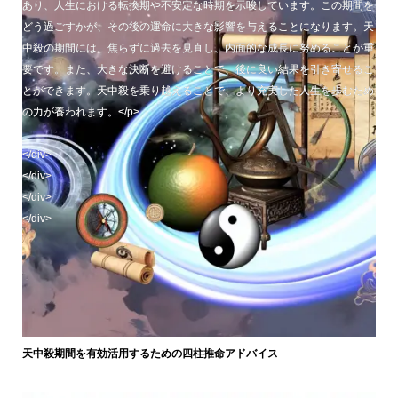
あり、人生における転換期や不安定な時期を示唆しています。この期間を
どう過ごすかが、その後の運命に大きな影響を与えることになります。天
中殺の期間には、焦らずに過去を見直し、内面的な成長に努めることが重
要です。また、大きな決断を避けることで、後に良い結果を引き寄せるこ
とができます。天中殺を乗り越えることで、より充実した人生を歩むため
の力が養われます。</p>
</div>
</div>
</div>
</div>
天中殺期間を有効活用するための四柱推命アドバイス