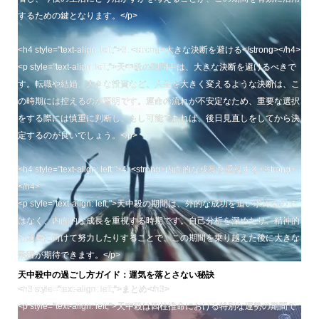
するための鍵となります。</p>
<h4 style="text-align: left;">3. <strong>大きな決断を避ける</strong></h4>
<p style="text-align: left;">天中殺の期間中は、大きな決断を避けるべきで
す。転職や結婚、大きな投資など、人生を大きく変えるような決断は、こ
の時期には控えるのが賢明です。運命の流れが不安定なため、重要な選択
をする際には慎重に判断し、もし可能であれば、後日見直しをしてから決
定するのが良いでしょう。</p>
<h4 style="text-align: left;">4. <strong>内面的な成長を重視する</strong>
</h4>
<p style="text-align: left;">天中殺の期間は、外的な成功を追い求めるので
はなく、内面的な成長を重視する時期です。自己分析を深めたり、精神的
な成長に向けて努力したりすることで、この期間を乗り越えた後に大きな
飛躍が期待できます。</p>
天中殺中の過ごし方ガイド：運気を落とさない秘訣
<h3 style="text-align: left;">まとめ</h3>
<p style="text-align: left;">天中殺は四柱推命における特別な運勢の期間で