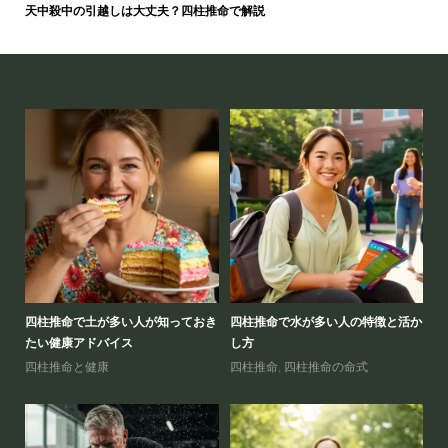
天中殺中の引越しは大丈夫？四柱推命で解説
いと
四柱推命で土が多い人が知っておき
四柱推命で水が多い人の特徴と活か
風
たい健康アドバイス
し方
の
四柱推命と健康
四柱推命
,
四柱推命の命式
風