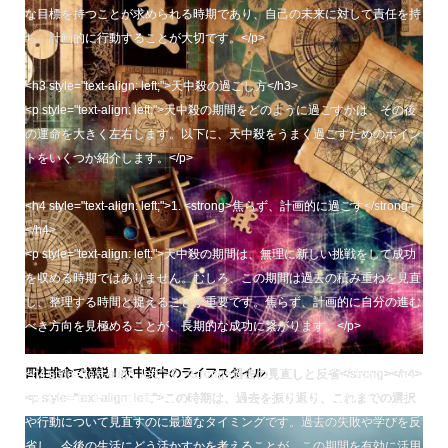
な目標を持つことが求められる時期であり、自己の未来に対して責任を持
ち、計画的に行動することが大切です。</p>
<h3 style="text-align: left;">天中殺の過ごし方</h3>
<p style="text-align: left;">天中殺の期間をどのように過ごすかは、その後
の運命を大きく左右します。以下に、天中殺をうまく過ごすためのポイン
トをいくつか紹介します。</p>
<h4 style="text-align: left;">1. <strong>焦らず、計画的に過ごす</strong>
</h4>
<p style="text-align: left;">天中殺の期間は、無理に新しい挑戦をして成功
を収める時期ではありません。むしろ、この期間は過去の積み重ねを見直
し、整理する時間と捉えることが重要です。焦らず、計画的に自分の進む
べき方向を見極めることが、長期的な成功に繋がります。</p>
四柱推命で解説！天中殺中のライフスタイル
<h4 style="text-align: left;">2. <strong>過去の見直しと反省</strong></h4>
<p style="text-align: left;">この時期は、過去を振り返り、これまでの選択
や行動について見直すのに最適なタイミングです。過去の失敗や学びを反
省し、今後の生活にどう活かすかを考えることが、この期間を有効に活用