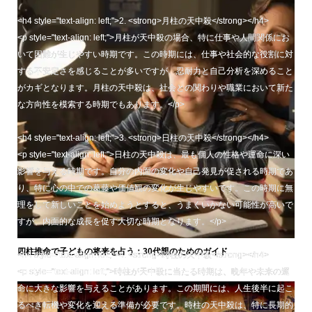
<h4 style="text-align: left;">2. <strong>月柱の天中殺</strong></h4>
<p style="text-align: left;">月柱が天中殺の場合、特に仕事や人間関係にお
いて困難が生じやすい時期です。この時期には、仕事や社会的な役割に対
する不安定さを感じることが多いですが、忍耐力と自己分析を深めること
がカギとなります。月柱の天中殺は、社会との関わりや職業において新た
な方向性を模索する時期でもあります。</p>
<h4 style="text-align: left;">3. <strong>日柱の天中殺</strong></h4>
<p style="text-align: left;">日柱の天中殺は、最も個人の性格や運命に深い
影響を与える時期です。自分の内面の変化や自己発見が促される時期であ
り、特に心の中での葛藤や価値観の変化が生じやすいです。この時期に無
理をして新しいことを始めようとすると、うまくいかない可能性が高いで
すが、内面的な成長を促す大切な時期となります。</p>
四柱推命で子どもの将来を占う：30代親のためのガイド
<h4 style="text-align: left;">4. <strong>時柱の天中殺</strong></h4>
<p style="text-align: left;">時柱が天中殺に当たる時期は、晩年や未来の運
命に大きな影響を与えることがあります。この期間には、人生後半に起こ
るべき転機や変化を迎える準備が必要です。時柱の天中殺は、特に長期的